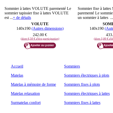
Sommier à lattes VOLUTE parementé Le
Sommier fixe à lat
sommier tapissier fixe à lattes VOLUTE
parementé Le sommi
est ...
+ de détails
un sommier à lattes ..
VOLUTE
SOM
140x190
(Autres dimensions)
140x190
(Autr
242.00 €
433.
(dont 6,50 € d'éco-participation)
(dont 3,00 € d'é
Accueil
Sommiers
Matelas
Sommiers électriques à plots
Matelas à mémoire de forme
Sommiers fixes à plots
Matelas relaxation
Sommiers électriques à lattes
Surmatelas confort
Sommiers fixes à lattes