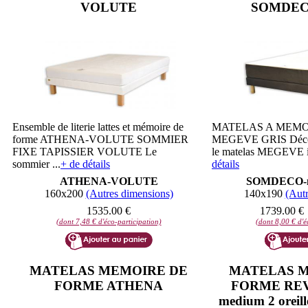
VOLUTE
SOMDECO
Ensemble de literie lattes et mémoire de
MATELAS A MEMO
forme ATHENA-VOLUTE SOMMIER
MEGEVE GRIS Découv
FIXE TAPISSIER VOLUTE Le
le matelas MEGEVE in
sommier ...
+ de détails
détails
ATHENA-VOLUTE
SOMDECO-m
160x200
(Autres dimensions)
140x190
(Autr
1535.00 €
1739.00 €
(dont 7,48 € d'éco-participation)
(dont 8,00 € d'é
MATELAS MEMOIRE DE
MATELAS M
FORME ATHENA
FORME REV
medium 2 oreille