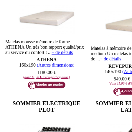
Matelas mousse mémoire de forme
ATHENA Un très bon rapport qualité/prix
Matelas à mémoire 
au service du confort ! ...
+ de détails
medium Un matelas id
de ...
+ de détails
ATHENA
160x190
(Autres dimensions)
REVEPUR-
140x190
(Autr
1180.00 €
(dont 11,00 € d'éco-participation)
549.00 €
(dont 11,00 € d'é
SOMMIER ELECTRIQUE
SOMMIER EL
PLOT
LAT