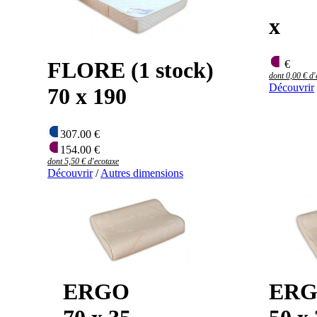
x
FLORE (1 stock)
€
dont 0,00 € d'
Découvrir
70 x 190
307.00 €
154.00 €
dont 5,50 € d'ecotaxe
Découvrir
/
Autres dimensions
ERGO
ER