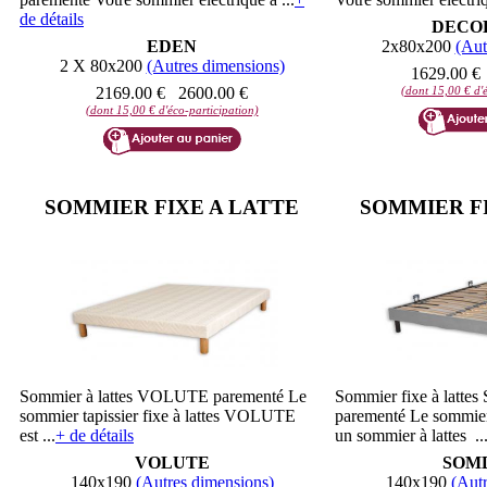
de détails
DECO
EDEN
2x80x200
(Aut
2 X 80x200
(Autres dimensions)
1629.00 €
2169.00 €
2600.00 €
(dont 15,00 € d'é
(dont 15,00 € d'éco-participation)
SOMMIER FIXE A LATTE
SOMMIER FI
Sommier à lattes VOLUTE parementé Le
Sommier fixe à lat
sommier tapissier fixe à lattes VOLUTE
parementé Le sommi
est ...
+ de détails
un sommier à lattes ..
VOLUTE
SOM
140x190
(Autres dimensions)
140x190
(Autr