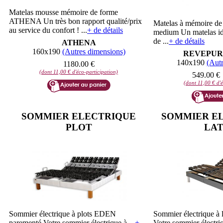
Matelas mousse mémoire de forme
ATHENA Un très bon rapport qualité/prix
Matelas à mémoire 
au service du confort ! ...
+ de détails
medium Un matelas id
de ...
+ de détails
ATHENA
160x190
(Autres dimensions)
REVEPUR-
140x190
(Autr
1180.00 €
(dont 11,00 € d'éco-participation)
549.00 €
(dont 11,00 € d'é
SOMMIER ELECTRIQUE
SOMMIER EL
PLOT
LAT
Sommier électrique à plots EDEN
Sommier électrique 
parementé Votre sommier électrique à ...
+
Votre sommier électriq