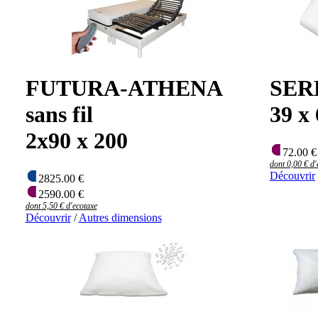
FUTURA-ATHENA
SER
sans fil
39 x
2x90 x 200
72.00 €
dont 0,00 € d'
Découvrir
2825.00 €
2590.00 €
dont 5,50 € d'ecotaxe
Découvrir
/
Autres dimensions