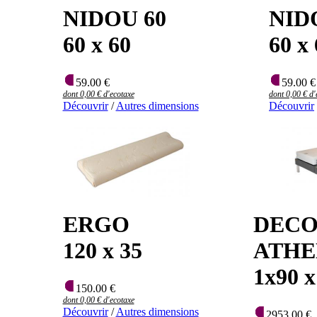
NIDOU 60
NID
60 x 60
60 x
59.00 €
59.00 €
dont 0,00 € d'ecotaxe
dont 0,00 € d'
Découvrir
/
Autres dimensions
Découvrir
ERGO
DECO
120 x 35
ATHE
1x90 x
150.00 €
dont 0,00 € d'ecotaxe
Découvrir
/
Autres dimensions
2953.00 €