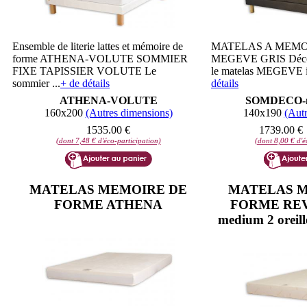
Ensemble de literie lattes et mémoire de
MATELAS A MEMO
forme ATHENA-VOLUTE SOMMIER
MEGEVE GRIS Découv
FIXE TAPISSIER VOLUTE Le
le matelas MEGEVE in
sommier ...
+ de détails
détails
ATHENA-VOLUTE
SOMDECO-m
160x200
(Autres dimensions)
140x190
(Autr
1535.00 €
1739.00 €
(dont 7,48 € d'éco-participation)
(dont 8,00 € d'é
MATELAS MEMOIRE DE
MATELAS M
FORME ATHENA
FORME REV
medium 2 oreille