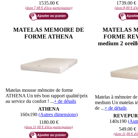
1535.00 €
1739.00 €
(dont 7,48 € d'éco-participation)
(dont 8,00 € d'é
MATELAS MEMOIRE DE
MATELAS M
FORME ATHENA
FORME REV
medium 2 oreille
Matelas mousse mémoire de forme
ATHENA Un très bon rapport qualité/prix
Matelas à mémoire 
au service du confort ! ...
+ de détails
medium Un matelas id
de ...
+ de détails
ATHENA
160x190
(Autres dimensions)
REVEPUR-
140x190
(Autr
1180.00 €
(dont 11,00 € d'éco-participation)
549.00 €
(dont 11,00 € d'é