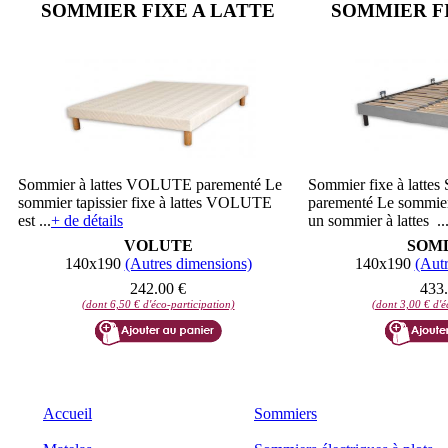
SOMMIER FIXE A LATTE
SOMMIER FI
Sommier à lattes VOLUTE parementé Le
Sommier fixe à lat
sommier tapissier fixe à lattes VOLUTE
parementé Le sommi
est ...
+ de détails
un sommier à lattes ..
VOLUTE
SOM
140x190
(Autres dimensions)
140x190
(Autr
242.00 €
433.
(dont 6,50 € d'éco-participation)
(dont 3,00 € d'é
Accueil
Sommiers