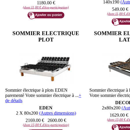
140x190
(Autr
1180.00 €
(dont 11,00 € d'éco-participation)
549.00 €
(dont 11,00 € d'é
SOMMIER ELECTRIQUE
SOMMIER EL
PLOT
LAT
Sommier électrique à plots EDEN
Sommier électrique 
parementé Votre sommier électrique à ...
+
Votre sommier électriq
de détails
DECO
EDEN
2x80x200
(Aut
2 X 80x200
(Autres dimensions)
1629.00 €
2169.00 €
2600.00 €
(dont 15,00 € d'é
(dont 15,00 € d'éco-participation)