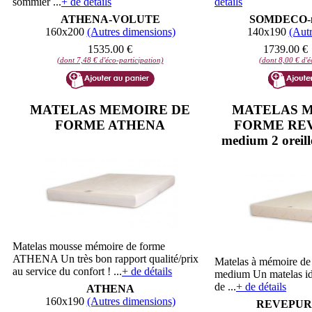
sommier ...
+ de détails
détails
ATHENA-VOLUTE
SOMDECO-m
160x200
(Autres dimensions)
140x190
(Autr
1535.00 €
1739.00 €
(dont 7,48 € d'éco-participation)
(dont 8,00 € d'é
MATELAS MEMOIRE DE
MATELAS M
FORME ATHENA
FORME REV
medium 2 oreille
Matelas mousse mémoire de forme
ATHENA Un très bon rapport qualité/prix
Matelas à mémoire 
au service du confort ! ...
+ de détails
medium Un matelas id
de ...
+ de détails
ATHENA
160x190
(Autres dimensions)
REVEPUR-