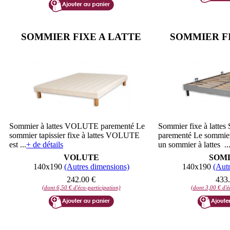
SOMMIER FIXE A LATTE
SOMMIER FI
Sommier à lattes VOLUTE parementé Le
Sommier fixe à lat
sommier tapissier fixe à lattes VOLUTE
parementé Le sommi
est ...
+ de détails
un sommier à lattes ..
VOLUTE
SOM
140x190
(Autres dimensions)
140x190
(Autr
242.00 €
433.
(dont 6,50 € d'éco-participation)
(dont 3,00 € d'é